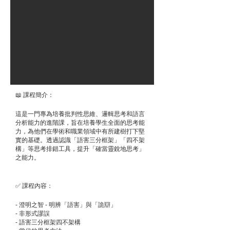
📖 課程簡介：
這是一門專為培養批判性思維、邏輯思考和語言
分析能力的進階課，旨在培養學生全面的思考能
力，為他們在學術和職業領域中有所建樹打下堅
實的基礎。透過認識「語害三分框架」「四不架
構」等思考排錯工具，提升「確當靈銳地思考」
之能力。
✅ 課程內容：
- 澄明之智 - 明辨「語害」與「詭辯」
- 非形式謬誤
- 語害三分框架四不架構