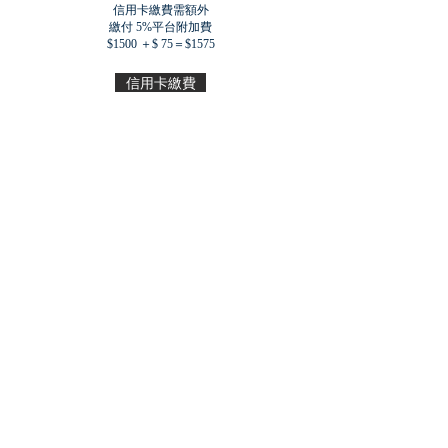
信用卡繳費需額外
繳付 5%平台附加費
$1500 ＋$ 75＝$1575
信用卡繳費
其他繳費方式：
1 轉
數快：
6236194
哲道教育基金有限公司
Zhe Dao Education Foundation Limited
2 入數 - 東亞銀行
015-265-68-00873-0
3 支票 - 抬頭
哲道教育基金有限公司
Zhe Dao Education Foundation Limited
關於我們
「哲道教育基金」乃一非牟利