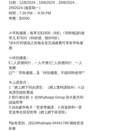
日期：12/8/2024，19/8/2024，26/8/2024，
2/9/2024 (逢星期一）
時間：7:30 PM － 9:30 PM
學費：$2000
🎉早鳥優惠：每單元$1800（9折）/ 同時報讀5個
單元 $7920（88折後，額外9折）
*於6月30號或之前報名並完成繳費可享有早鳥優
惠
🔆特別優惠：
❗️二人原價同行，一人半價 ❗️三人原價同行，一人
免費
註**「早鳥優惠」及「特別優惠」不能同時使用**
💢上課形式：
1「網上網下同步課堂」（網上實時課除外）🔆設
有課堂錄影重溫
2 哲行者社群 🔆 在Whatsapp Group 與大家共同
談論哲學
3 自由參與每月「哲道導修課」🔆與老師和一眾
哲道學生研習哲學（網上網下研習班）
❓如有查詢，請以Whatsapp
94941799
聯絡哲道
幹事