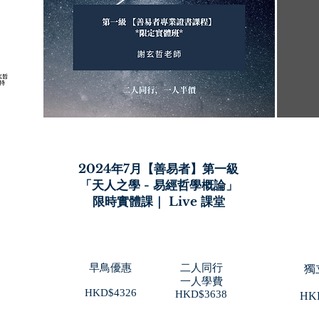
2024年7月​
【善易者】第一級
「天人之學 - 易經哲學概論」
限時實體課｜ Live 課堂
早鳥優惠
二人同行
獨
​一人學費
​HKD$4326
​HKD$3638
​HK