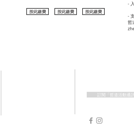
- 
按此繳費
按此繳費
按此繳費
- 
哲
zh
​聯絡方法
獲取【哲道】最
訂閱「哲道活動通
​＋852 94941799
​香港中環歌賦街33號經富中心2A
室
info@zhedao.org.hk