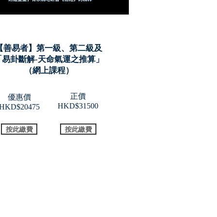
【善易者】第一級、第二級及
「​易卦斷解-天命氣運之推算」
​（網上課程）
正價
優惠價
H
KD$31500
H
KD$20475
按此繳費
按此繳費