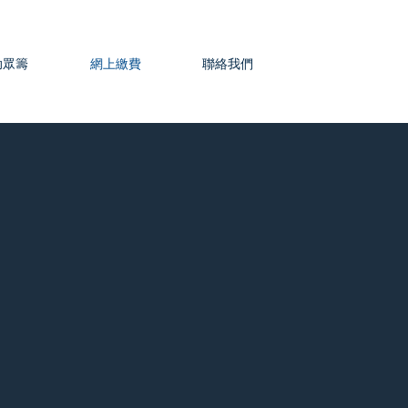
助眾籌
網上繳費
聯絡我們