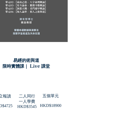
易經的術與道
限時實體課｜ Live 課堂
五個單元
立報讀
二人同行
​一人學費
​HKD$18900
D$4725
​HKD$3545