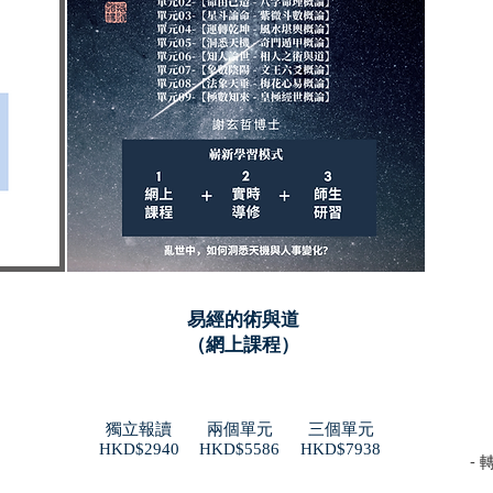
​易經的術與道
（網上課程）
獨立報讀
兩個單元
三個單元
​HKD$2940
​HKD$5586
​HKD$7938
- 