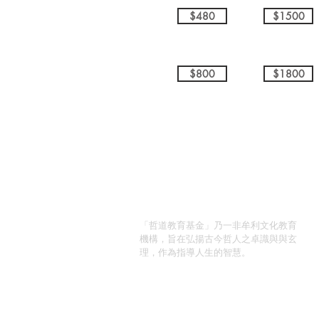
$480
$1500
$800
$1800
關於我們
「哲道教育基金」乃一非牟利文化教育
機構，旨在弘揚古今哲人之卓識與與玄
理，作為指導人生的智慧。