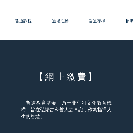
哲道課程
道場活動
哲道專欄
捐
【網上繳費】
「哲道教育基金」乃一非牟利文化教育機
構，旨在弘揚古今哲人之卓識，作為指導人
生的智慧。