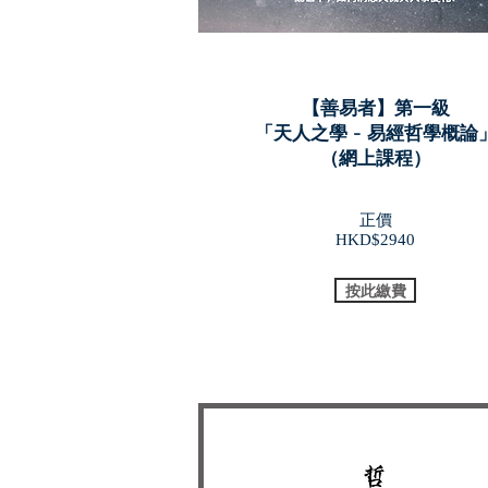
【善易者】第一級
「天人之學 - 易經哲學概論
​（網上課程）
正價
​HKD$2940
按此繳費