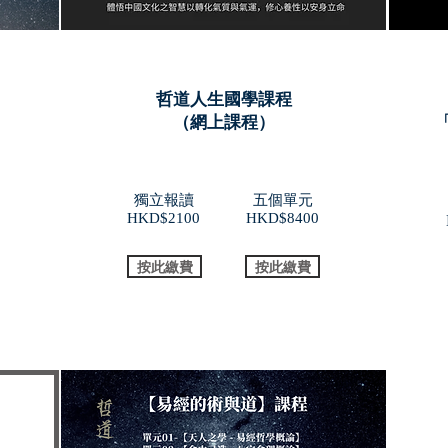
哲道人生國學課程
」
（網上課程）
獨立報讀
五個單元
HKD$2100
​HKD$8400
按此繳費
按此繳費