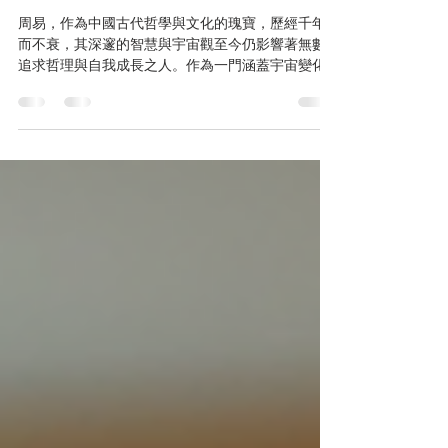
了解周易的世界：周易基礎學習
入門指南
周易，作為中國古代哲學與文化的瑰寶，歷經千年
而不衰，其深邃的智慧與宇宙觀至今仍影響著無數
追求哲理與自我成長之人。作為一門涵蓋宇宙變化
規律、人生哲理與決策指引的學問，周易不僅是占
卜工具，更是洞察人生與自然法則的鑰匙。本文將
帶領讀者踏入周易的世界，從基礎理論到實踐應
用，逐步揭開其神秘面紗，助力個人智慧的提升與
心靈的淨化。 周易基礎學習：歷史與哲學背景 周
易，又稱《易經》，起源於西周時期，歷經孔子及
後世儒家學者的闡釋與發展，成為中國文化中最具
代表性的經典之一。其核心思想基於“易”字的本義
——變易、不易與簡易，揭示宇宙萬物不斷變化的
規律。周易以六十四卦為結構，每卦由六條陰陽爻
組成，象徵天地萬象的變化與相互作用。 哲學上，
周易強調“天人合一”，認為人類與自然界息息相關，
通過觀察自然變化，洞察人生的起伏與轉折。這種
宇宙觀不僅體現了古代中國人對世界的認知，也為
現代人提供了思考人生與決策的智慧。 周易古籍與
六十四卦圖示 周易基礎學習：結構與符號解析 深入