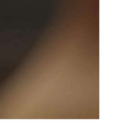
鎮，提供了多元且優質的哲學課程，為追求智慧與
自我提升者提供了理想的學習平台。本文將詳盡介
紹如何在中環選擇合適的哲學課程，助你在哲學的
道路上穩健前行。 中環哲學學習的多元選擇 中環的
哲學課程涵蓋範圍廣泛，從古典哲學到現代思想，
從倫理學到邏輯學，應有盡有。選擇合適的課程，
首先需明確個人學習目標。若希望深入了解西方哲
學傳統，建議選擇涵蓋柏拉圖、亞里士多德、康德
等思想家的課程；若偏好東方哲學，則可考慮儒
家、道家及佛教哲學的專題課程。 此外，課程的教
學形式亦多樣，包括面授講座、小組討論及線上學
習。面授課程適合喜歡與老師及同學直接互動的學
習者；線上課程則提供靈活的時間安排，適合工作
繁忙者。選擇時應根據自身時間與學習習慣作出合
理安排。 評估課程質素與師資力量 選擇哲學課程
時，師資力量是關鍵考量之一。優秀的哲學教師不
僅具備深厚的學術背景，更能將複雜的哲學理論以
淺顯易懂的方式傳達。建議查閱課程