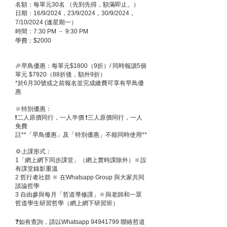
名額：每單元30名 （先到先得，額滿即止。）
日期：16/9/2024，23/9/2024，30/9/2024，
7/10/2024 (逢星期一）
時間：7:30 PM － 9:30 PM
學費：$2000
🎉早鳥優惠：每單元$1800（9折）/ 同時報讀5個
單元 $7920（88折後，額外9折）
*於6月30號或之前報名並完成繳費可享有早鳥優
惠
🔆特別優惠：
❗️二人原價同行，一人半價 ❗️三人原價同行，一人
免費
註**「早鳥優惠」及「特別優惠」不能同時使用**
💢上課形式：
1「網上網下同步課堂」（網上實時課除外）🔆設
有課堂錄影重溫
2 哲行者社群 🔆 在Whatsapp Group 與大家共同
談論哲學
3 自由參與每月「哲道導修課」🔆與老師和一眾
哲道學生研習哲學（網上網下研習班）
❓如有查詢，請以Whatsapp
94941799
聯絡哲道