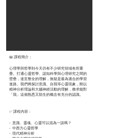
📖 課程簡介：
心理學與哲學到今天仍有不少研究領域有所重
疊。打通心靈哲學、認知科學與心理研究之間的
壁壘，達至整全的理解，無疑是最為適合的學習
進路。我們將探討意識、自我等心靈現象，附以
精神分析理論和大腦神經活動的理解，務求能對
「我」這個熟悉又陌生的概念有充分的認識。
✅ 課程內容：
- 意識、靈魂、心靈可以混為一談嗎？
- 中西方心靈哲學
- 現代精神分析