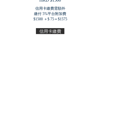
​HKD $1500
信用卡繳費需額外
繳付 5%平台附加費
$1500 ＋$ 75＝$1575
信用卡繳費
其他繳費方式：
1 轉
數快：
6236194
哲道教育基金有限公司
Zhe Dao Education Foundation Limited
2 入數 - 東亞銀行
015-265-68-00873-0
3 支票 - 抬頭
哲道教育基金有限公司
Zhe Dao Education Foundation Limited
關於我們