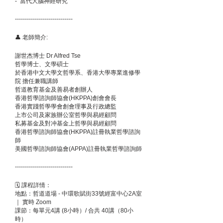
- 當代大腦神經研究
-----------------------------
👤 老師簡介:
謝世杰博士 Dr Alfred Tse
哲學博士、文學碩士
於香港中文大學文哲學系、香港大學專業進修學
院 擔任兼職講師
哲道教育基金及善易者創辦人
香港哲學諮詢師協會(HKPPA)創會會長
香港實踐哲學學會創會理事及行政總監
上市公司及家族辦公室哲學與易經顧問
私募基金及對冲基金上哲學與易經顧問
香港哲學諮詢師協會(HKPPA)註冊執業哲學諮詢
師
美國哲學諮詢師協會(APPA)註冊執業哲學諮詢師
-----------------------------
🗓 課程詳情：
地點：哲道道場 - 中環歌賦街33號經富中心2A室
｜ 實時 Zoom
課節：每單元4講 (8小時）/ 合共 40講（80小
時）