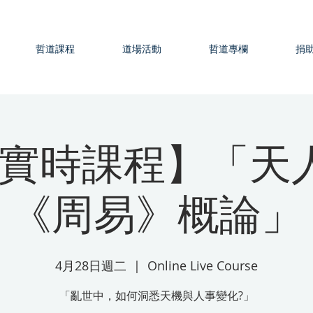
哲道課程
道場活動
哲道專欄
捐
實時課程】「天人
《周易》概論」
4月28日週二
  |  
Online Live Course