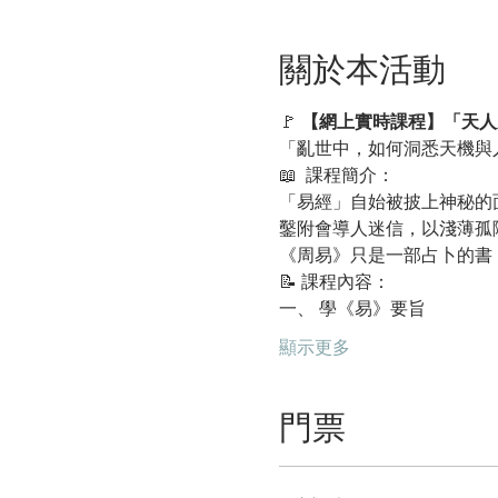
關於本活動
🚩
 【網上實時課程】「天人
「亂世中，如何洞悉天機與
📖  課程簡介：
「易經」自始被披上神秘的
鑿附會導人迷信，以淺薄孤
《周易》只是一部占卜的書
📝 課程內容：
一、 學《易》要旨
顯示更多
門票