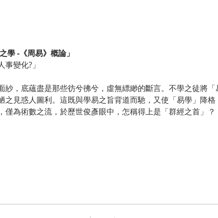
之學 -《周易》概論」
人事變化?」
面紗，底蘊盡是那些彷兮彿兮，虛無縹緲的斷言。不學之徒將「
陋之見惑人圖利。這既與學易之旨背道而馳，又使「易學」降格
，僅為術數之流，於歷世俊彥眼中，怎稱得上是「群經之首」？