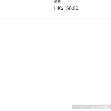
價格
HK$150.00
​聯絡方法
獲取【哲道】最
訂閱「哲道活動通
​＋852 94941799