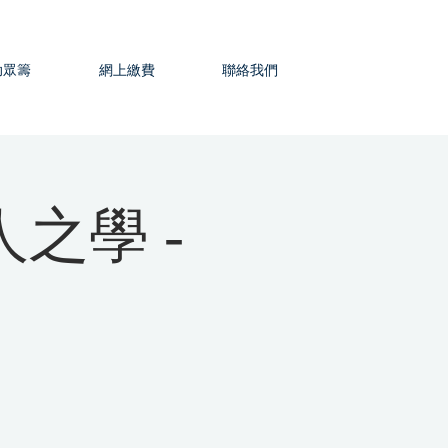
助眾籌
網上繳費
聯絡我們
之學 -