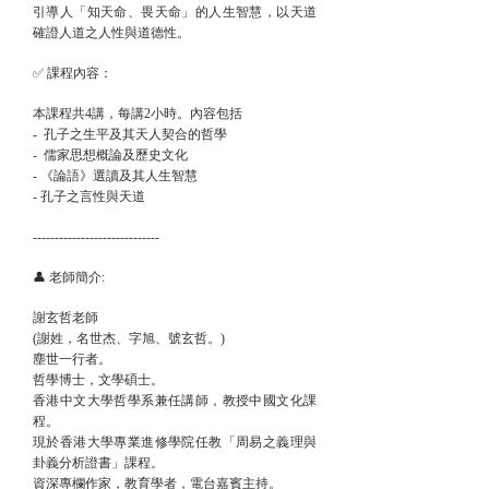
引導人「知天命、畏天命」的人生智慧，以天道
確證人道之人性與道德性。
✅ 課程內容：
本課程共4講，每講2小時。內容包括
- 孔子之生平及其天人契合的哲學
- 儒家思想概論及歷史文化
- 《論語》選讀及其人生智慧
- 孔子之言性與天道
-----------------------------
👤 老師簡介:
謝玄哲老師
(謝姓，名世杰、字旭、號玄哲。)
塵世一行者。
哲學博士，文學碩士。
香港中文大學哲學系兼任講師，教授中國文化課
程。
現於香港大學專業進修學院任教「周易之義理與
卦義分析證書」課程。
資深專欄作家，教育學者，電台嘉賓主持。