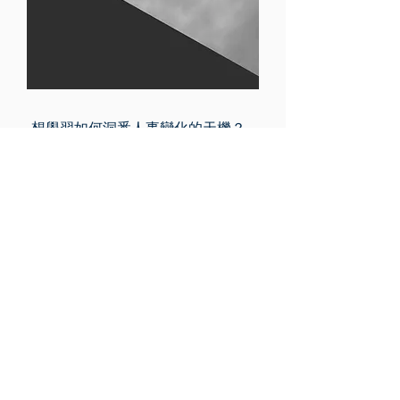
想學習如何洞悉人事變化的天機？
​立即免費體驗《周易》講座
​我們會定期舉辦《周易》講座及工作
坊。只須1分鐘填妥表格，立即接收
我們最新的課程活動消息。
訂閱「哲道活動通訊」