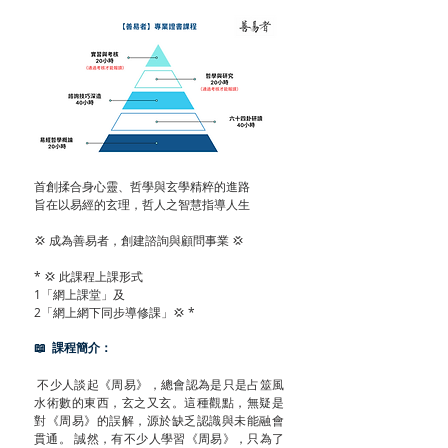
首創揉合身心靈、哲學與玄學精粹的進路
旨在以易經的玄理，哲人之智慧指導人生
💢 成為善易者，創建諮詢與顧問事業 💢
* 💢 此課程上課形式
1「網上課堂」及
2「網上網下同步導修課」💢 *
📖 課程簡介：
不少人談起《周易》，總會認為是只是占筮風
水術數的東西，玄之又玄。這種觀點，無疑是
對《周易》的誤解，源於缺乏認識與未能融會
貫通。 誠然，有不少人學習《周易》，只為了