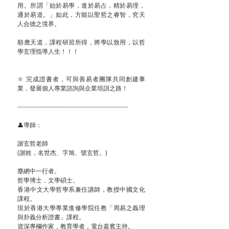
用。所謂「始於易學，進於易占，精於易理，
通於易道。」如此，方能以聖哲之睿智，究天
人合德之境界。
順應天道，課程研習所得，將學以致用，以哲
學玄理指導人生！！！
🔆 完成證書者，可與善易者團隊共同創建事
業，發展個人專業諮詢與企業培訓之路！
------------------------------------------------------
👤導師：
謝玄哲老師
(謝姓，名世杰、字旭、號玄哲。)
塵網中一行者。
哲學博士，文學碩士。
香港中文大學哲學系兼任講師，教授中國文化
課程。
現於香港大學專業進修學院任教「周易之義理
與卦義分析證書」課程。
資深專欄作家，教育學者，電台嘉賓主持。