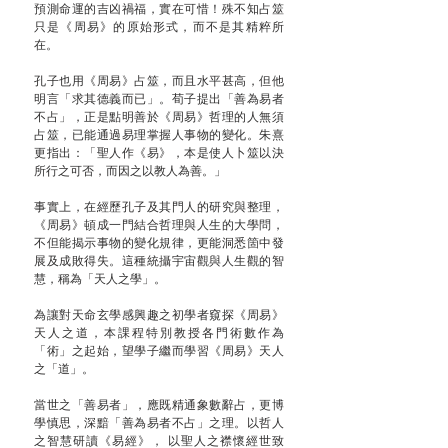
預測命運的吉凶禍福，實在可惜！殊不知占筮
只是《周易》的原始形式，而不是其精粹所
在。
孔子也用《周易》占筮，而且水平甚高，但他
明言「求其德義而已」。荀子提出「善為易者
不占」，正是點明善於《周易》哲理的人無須
占筮，已能通過易理掌握人事物的變化。朱熹
更指出：「聖人作《易》，本是使人卜筮以決
所行之可否，而因之以教人為善。」
事實上，在經歷孔子及其門人的研究與整理，
《周易》頓成一門結合哲理與人生的大學問，
不但能揭示事物的變化規律，更能洞悉箇中發
展及成敗得失。這種統攝宇宙觀與人生觀的智
慧，稱為「天人之學」。
為讓對天命玄學感興趣之初學者窺探《周易》
天人之道，本課程特別教授各門術數作為
「術」之起始，望學子繼而學習《周易》天人
之「道」。
當世之「善易者」，應既精通象數辭占，更博
學慎思，深黯「善為易者不占」之理。以哲人
之智慧研讀《易經》， 以聖人之襟懷經世致