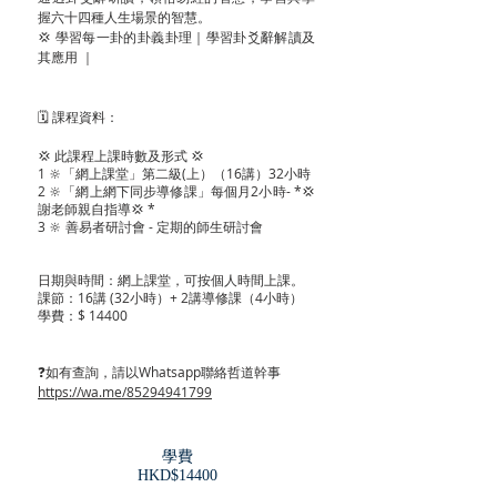
握六十四種人生場景的智慧。
💢 學習每一卦的卦義卦理｜學習卦爻辭解讀及
其應用 ｜
🗓 課程資料：
💢 此課程上課時數及形式 💢
1 🔆「網上課堂」第二級(上）（16講）32小時
2 🔆「網上網下同步導修課」每個月2小時- *💢
謝老師親自指導💢 *
3 🔆 善易者研討會 - 定期的師生研討會
日期與時間：網上課堂，可按個人時間上課。
課節：16講 (32小時）+ 2講導修課（4小時）
學費：$ 14400
❓如有查詢，請以Whatsapp聯絡哲道幹事
https://wa.me/85294941799
學費
​HKD$14400