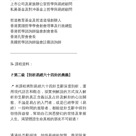
上市公司及家族辦公室哲學與易經顧問
私募基金及對冲基金上哲學與易經顧問
哲道教育基金及哲道道場創辦人
香港實踐哲學學會創會理事及行政總監
香港哲學諮詢師協會創會會長
香港孔聖會會長
美國哲學諮詢師協會註冊諮詢師
-------------------------------------------------------
📝 課程資料：
🚩第二級【剖析易經六十四卦的奧義】
📍 本課程將對易經六十四卦爻辭深度剖析，運
用現代語言和觀念，採實例解說的方式深入解
析卦爻辭的真正含義以及占卦及解卦的心法關
竅。不論是易占的入門者，或是已經學習《易
經》一段時間的進階者，都能從卦爻辭中得到
領悟與啟發，幫助自己洞悉變幻的世情及掌握
人生。渴望體證生命真相的朋友不可錯過！
通過卦爻辭研讀，領悟易經的智慧，學習與掌