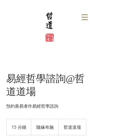
易經哲學諮詢@哲
道道場
預約善易者作易經哲學諮詢
隨
緣
15 分鐘
1
隨緣布施
哲道道場
布
5
施
分