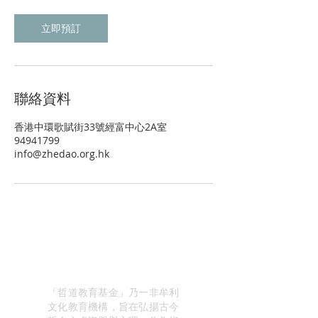
鐘
立即預訂
聯絡資料
​香港中環歌賦街33號經富中心2A室
94941799
info@zhedao.org.hk
關於我們
「哲道教育基金」乃一非牟利
文化教育機構，旨在弘揚古今