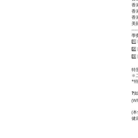
香
香
香
美
----
學
1️
2️
3️
特

*
❓如
(W
(
健