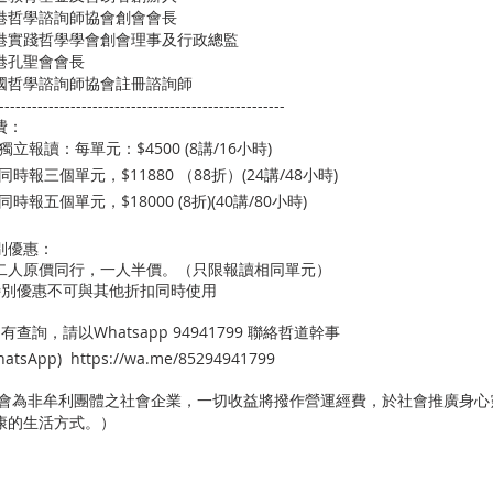
港哲學諮詢師協會創會會長
港實踐哲學學會創會理事及行政總監
港孔聖會會長
國哲學諮詢師協會註冊諮詢師
----------------------------------------------------
費：
⃣ 獨立報讀：每單元：$4500 (8講/16小時)
⃣ 同時報三個單元，$11880 （88折）(24講/48小時)
⃣ 同時報五個單元，$18000 (8折)(40講/80小時)
別優惠：
二人原價同行，一人半價。（只限報讀相同單元）
特別優惠不可與其他折扣同時使用
有查詢，請以Whatsapp 94941799 聯絡哲道幹事
hatsApp)
https://wa.me/85294941799
本會為非牟利團體之社會企業，一切收益將撥作營運經費，於社會推廣身心
康的生活方式。）