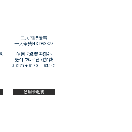
二人同行優惠
一人學費​HKD$3375
繳
信用卡繳費需額外
繳付 5%平台附加費
$3375＋$170 ＝$3545
信用卡繳費