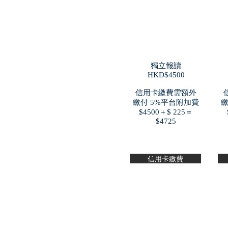
獨立報讀
​HKD$4500
信用卡繳費需額外
繳付 5%平台附加費
繳
$4500＋$ 225＝
$4725
信用卡繳費