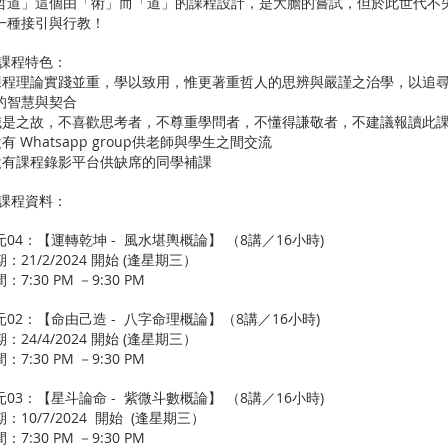
哲道」這個由「術」而「道」的課程設計，是大膽的嘗試，但於此世代不
一種接引與行教！
 課程特色：
 課程理論實踐並重，學以致用，惟更著重哲人的思辨與嚴謹之治學，以追
的智慧與契合
 職是之故，不喜歡思考者，不尊重學問者，不懂得謙敬者，不建議報讀此
設有 Whatsapp group供老師與學生之間交流
 設有課程錄影平台供缺席的同學補課
 課程資料：
元04：【運轉乾坤 - 風水堪輿概論】 （8講／16小時)
：21/2/2024 開始 (逢星期三）
：7:30 PM －9:30 PM
元02：【命由己造 - 八字命理概論】（8講／16小時)
：24/4/2024 開始 (逢星期三）
：7:30 PM －9:30 PM
元03：【星斗論命 - 紫微斗數概論】 （8講／16小時)
：10/7/2024 開始 (逢星期三）
：7:30 PM －9:30 PM