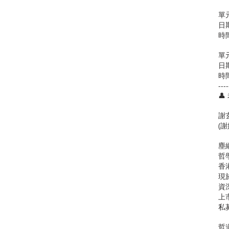
單
日期
時間
單
日期
時間
----

謝
(
塵
哲
香
現
資
上
私
哲