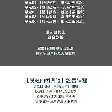
【易經的術與道】證書課程
🚩眾目期盼，相隔三年始開班
💥網上 / 網下實時LIVE課堂
💢掌握命運數據與演算法
💡 探索宇宙易道及天命玄
理