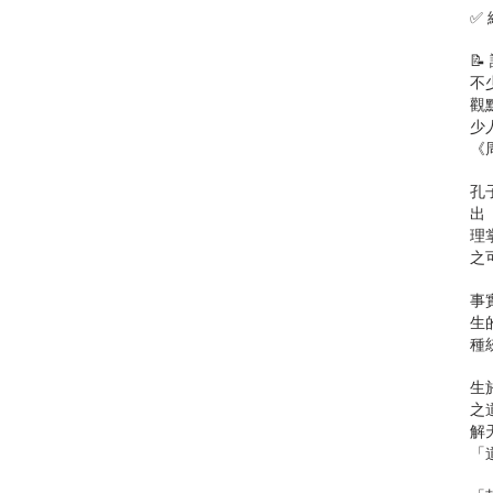
✅

不
觀
少
《
孔
出
理
之
事
生
種
生
之
解
「