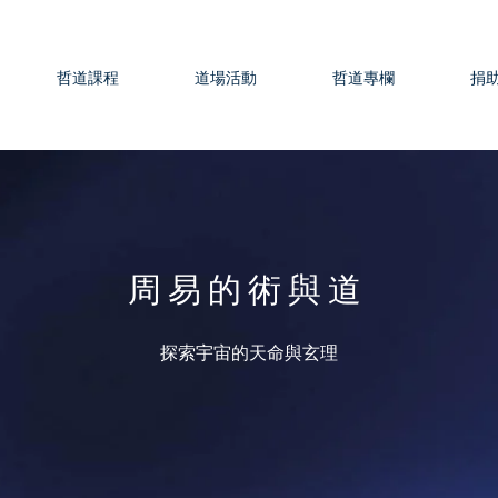
哲道課程
道場活動
哲道專欄
捐
周易的術與道
​探索宇宙的天命與玄理