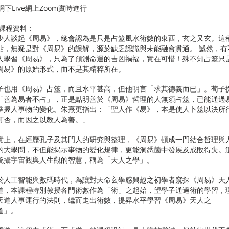
 網下Live網上Zoom實時進行
 課程資料：
少人談起《周易》，總會認為是只是占筮風水術數的東西，玄之又玄。這
點，無疑是對《周易》的誤解，源於缺乏認識與未能融會貫通。 誠然，有
人學習《周易》，只為了預測命運的吉凶禍福，實在可惜！殊不知占筮只
周易》的原始形式，而不是其精粹所在。
子也用《周易》占筮，而且水平甚高，但他明言「求其德義而已」。荀子
「善為易者不占」，正是點明善於《周易》哲理的人無須占筮，已能通過
掌握人事物的變化。朱熹更指出：「聖人作《易》，本是使人卜筮以決所
可否，而因之以教人為善。」
實上，在經歷孔子及其門人的研究與整理，《周易》頓成一門結合哲理與
的大學問，不但能揭示事物的變化規律，更能洞悉箇中發展及成敗得失。
統攝宇宙觀與人生觀的智慧，稱為「天人之學」。
於人工智能與數碼時代，為讓對天命玄學感興趣之初學者窺探《周易》天
道，本課程特別教授各門術數作為「術」之起始，望學子通過術的學習，
天道人事運行的法則，繼而走出術數，提昇水平學習《周易》天人之
道」。