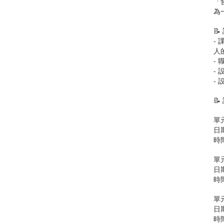
「
為

-
人
-
- 
-

單
日期
時間
單
日期
時間
單
日期
時間