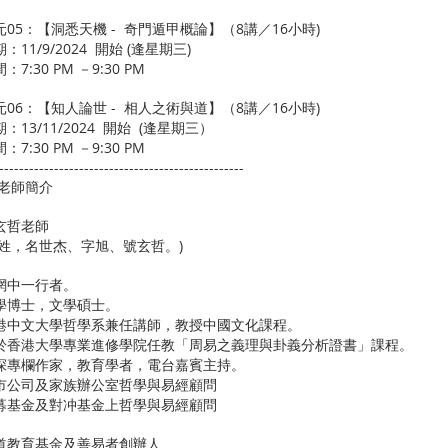
元05：【洞悉天機 - 奇門遁甲概論】（8講／16小時)
：11/9/2024 開始 (逢星期三)
：7:30 PM －9:30 PM
元06：【知人論世 - 相人之術與道】（8講／16小時)
：13/11/2024 開始 (逢星期三）
：7:30 PM －9:30 PM
-------------------------------------------------
 老師簡介
玄哲老師
謝姓，名世杰、字旭、號玄哲。)
網中一行者。
學博士，文學碩士。
港中文大學哲學系兼任講師，教授中國文化課程。
於香港大學專業進修學院任教「周易之義理與卦義分析證書」課程。
深專欄作家，教育學者，電台嘉賓主持。
市公司及家族辦公室哲學與易經顧問
募基金及對冲基金上哲學與易經顧問
道教育基金及善易者創辦人